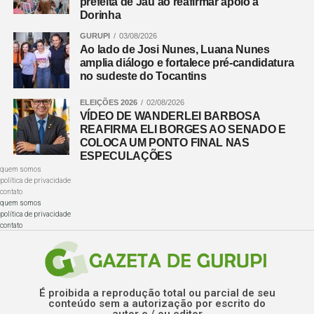
prefeita de Jaú ao reafirmar apoio a
Dorinha
GURUPI
03/08/2026
Ao lado de Josi Nunes, Luana Nunes
amplia diálogo e fortalece pré-candidatura
no sudeste do Tocantins
ELEIÇÕES 2026
02/08/2026
VÍDEO DE WANDERLEI BARBOSA
REAFIRMA ELI BORGES AO SENADO E
COLOCA UM PONTO FINAL NAS
ESPECULAÇÕES
quem somos
política de privacidade
contato
quem somos
política de privacidade
contato
É proibida a reprodução total ou parcial de seu
conteúdo sem a autorização por escrito do