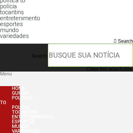
política to
polícia
tocantins
entretenimento
esportes
mundo
variedades
Search
Search
Close this search box.
Menu
HOME
GURUPI
POLÍTICA
TO
POLÍCIA
TOCANTINS
ENTRETENIMENTO
ESPORTES
MUNDO
VARIEDADES