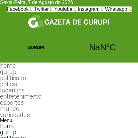
Sexta-Feira, 7 de Agosto de 2026
Facebook
Twitter
Youtube
Instagram
Whatsapp
home
gurupi
política to
polícia
tocantins
entretenimento
esportes
mundo
variedades
Menu
home
gurupi