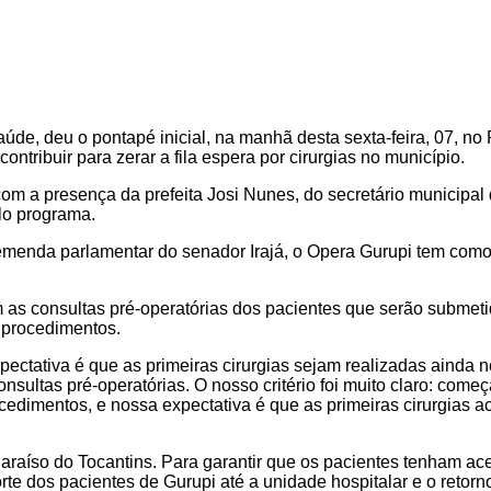
aúde, deu o pontapé inicial, na manhã desta sexta-feira, 07, no
ntribuir para zerar a fila espera por cirurgias no município.
com a presença da prefeita Josi Nunes, do secretário municipal
lo programa.
emenda parlamentar do senador Irajá, o Opera Gurupi tem como 
as consultas pré-operatórias dos pacientes que serão submetidos
 procedimentos.
pectativa é que as primeiras cirurgias sejam realizadas ainda 
nsultas pré-operatórias. O nosso critério foi muito claro: com
edimentos, e nossa expectativa é que as primeiras cirurgias ac
araíso do Tocantins. Para garantir que os pacientes tenham a
orte dos pacientes de Gurupi até a unidade hospitalar e o retorn