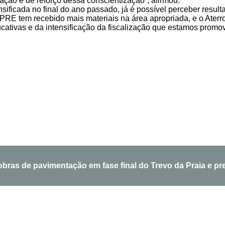
tação e de reforço dessa conscientização”, afirmou.
ificada no final do ano passado, já é possível perceber result
OPRE tem recebido mais materiais na área apropriada, e o Ater
ucativas e da intensificação da fiscalização que estamos promo
bras de pavimentação em fase final do Trevo da Praia e pr