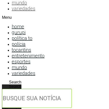
mundo
variedades
Menu
home
gurupi
política to
polícia
tocantins
entretenimento
esportes
mundo
variedades
Search
Search