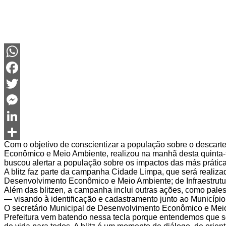
WhatsApp
Facebook
Twitter
Messenger
LinkedIn
Com o objetivo de conscientizar a população sobre o descarte
Share
Econômico e Meio Ambiente, realizou na manhã desta quinta-f
buscou alertar a população sobre os impactos das más práticas
A blitz faz parte da campanha Cidade Limpa, que será realiz
Desenvolvimento Econômico e Meio Ambiente; de Infraestrutu
Além das blitzen, a campanha inclui outras ações, como pale
— visando à identificação e cadastramento junto ao Municípi
O secretário Municipal de Desenvolvimento Econômico e Mei
Prefeitura vem batendo nessa tecla porque entendemos que s