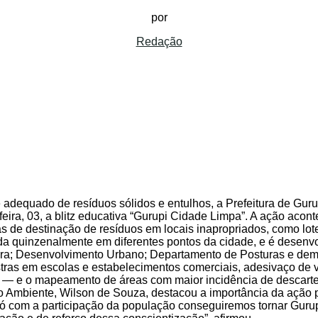
por
Redação
 adequado de resíduos sólidos e entulhos, a Prefeitura de Gur
eira, 03, a blitz educativa “Gurupi Cidade Limpa”. A ação aco
 de destinação de resíduos em locais inapropriados, como lotes
ada quinzenalmente em diferentes pontos da cidade, e é desenv
ra; Desenvolvimento Urbano; Departamento de Posturas e dema
stras em escolas e estabelecimentos comerciais, adesivaço de
o — e o mapeamento de áreas com maior incidência de descarte 
o Ambiente, Wilson de Souza, destacou a importância da ação
ó com a participação da população conseguiremos tornar Guru