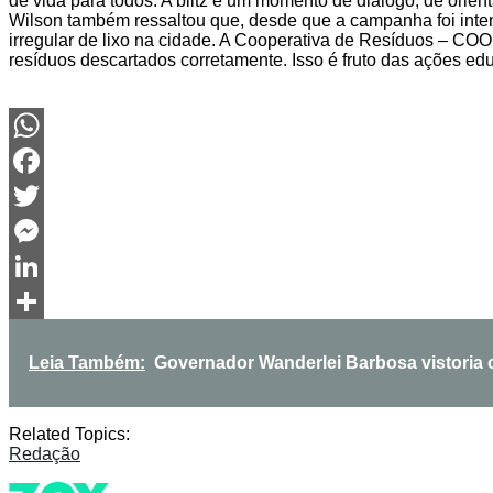
de vida para todos. A blitz é um momento de diálogo, de orien
Wilson também ressaltou que, desde que a campanha foi intens
irregular de lixo na cidade. A Cooperativa de Resíduos – CO
resíduos descartados corretamente. Isso é fruto das ações ed
WhatsApp
Facebook
Twitter
Messenger
LinkedIn
Share
Leia Também:
Governador Wanderlei Barbosa vistoria o
Related Topics:
Redação