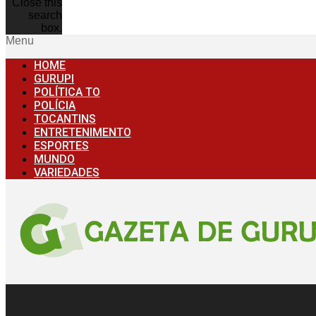
Close this
search
box.
Menu
HOME
GURUPI
POLÍTICA TO
POLÍCIA
TOCANTINS
ENTRETENIMENTO
ESPORTES
MUNDO
VARIEDADES