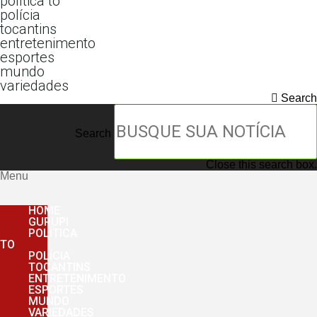
política to
polícia
tocantins
entretenimento
esportes
mundo
variedades
Search
Search
Close this search box.
Menu
HOME
GURUPI
POLÍTICA
TO
POLÍCIA
TOCANTINS
ENTRETENIMENTO
ESPORTES
MUNDO
VARIEDADES