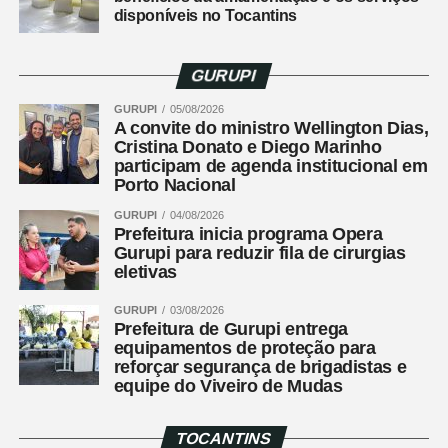
disponíveis no Tocantins
Leia Também:
Prefeitura de Cariri
promove peneira do Flamengo com 4
atletas aprovados para testes em
GURUPI
Curitiba
GURUPI
05/08/2026
A convite do ministro Wellington Dias,
Elder Fernando Vancetto, pai de Guilherme Vancetto,
Cristina Donato e Diego Marinho
também emocionado, comentou. “Ver meu filho se
participam de agenda institucional em
aproximar do seu sonho é indescritível. Agradeço à
Porto Nacional
prefeitura e ao Trieste por esta oportunidade”, comentou.
GURUPI
04/08/2026
Prefeitura inicia programa Opera
Com o sucesso da peneira, Cariri se firma como um
Gurupi para reduzir fila de cirurgias
eletivas
celeiro de talentos e um importante polo para o
desenvolvimento esportivo na região.
GURUPI
03/08/2026
Prefeitura de Gurupi entrega
equipamentos de proteção para
reforçar segurança de brigadistas e
WhatsApp
equipe do Viveiro de Mudas
Facebook
Twitter
TOCANTINS