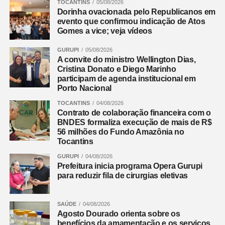
TOCANTINS
05/08/2026
O prefeito Tetin também comentou sobre a iniciativa.
Dorinha ovacionada pelo Republicanos em
evento que confirmou indicação de Atos
“Estamos muito felizes com essa parceria. O
Gomes a vice; veja vídeos
fortalecimento do esporte em nossa cidade é uma
prioridade, e com a Trieste, temos a certeza de que mais
GURUPI
05/08/2026
A convite do ministro Wellington Dias,
peneiras virão, trazendo novas oportunidades para
Cristina Donato e Diego Marinho
nossos jovens atletas”, pontuou.
participam de agenda institucional em
Porto Nacional
A emoção tomou conta dos pais dos atletas aprovados.
TOCANTINS
04/08/2026
Thayná Ayume, mãe de Arthur Minoro, expressou sua
Contrato de colaboração financeira com o
alegria. “É um sonho realizado para o meu filho. Ele
BNDES formaliza execução de mais de R$
sonha em jogar em um grande clube e essa é uma
56 milhões do Fundo Amazônia no
Tocantins
grande oportunidade”, disse.
GURUPI
04/08/2026
Júnior Marajó, pai de João Antônio, compartilhou seus
Prefeitura inicia programa Opera Gurupi
para reduzir fila de cirurgias eletivas
sentimentos. “Dia de muita emoção e gratidão. Estamos
muito orgulhosos. O João está se dedicando muito e essa
chance é incrível para ele. Agradeço a gestão e a todos
SAÚDE
04/08/2026
os envolvidos pela oportunidade”, enfatizou.
Agosto Dourado orienta sobre os
benefícios da amamentação e os serviços