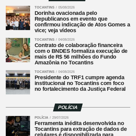
Messenger
TOCANTINS
05/08/2026
Dorinha ovacionada pelo
LinkedIn
Republicanos em evento que
confirmou indicação de Atos Gomes a
Share
vice; veja vídeos
TOCANTINS
04/08/2026
Contrato de colaboração financeira
com o BNDES formaliza execução de
mais de R$ 56 milhões do Fundo
Amazônia no Tocantins
TOCANTINS
04/08/2026
Presidente do TRF1 cumpre agenda
institucional no Tocantins com foco
no fortalecimento da Justiça Federal
POLÍCIA
POLÍCIA
29/07/2026
Ferramenta inédita desenvolvida no
Tocantins para extração de dados de
celulares é disponibilizada para