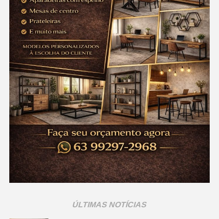
Rosário Couto (2017), João Antônio Rodrigues de
Carvalho (2017) e Arthur Minoro Batista Tanaka (2015).
Leia Também:
Prefeitura de Cariri
promove peneira do Flamengo com 4
atletas aprovados para testes em
Curitiba
Os jovens atletas terão a oportunidade de se apresentar
para uma nova avaliação na Escola Trieste em Curitiba
entre julho e agosto deste ano.
Ricardo Silva, captador da Trieste e representante do
Flamengo, destacou a importância do projeto de
captação. “Estamos sempre em busca de talentos e a
parceria com a Prefeitura de Cariri é fundamental.
Agradeço ao município pelo compromisso em fortalecer o
esporte e proporcionar oportunidades para esses jovens”,
ÚLTIMAS NOTÍCIAS
destacou.