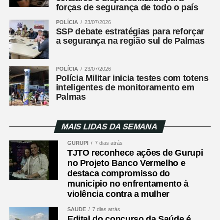
forças de segurança de todo o país
POLÍCIA
23/07/2026
SSP debate estratégias para reforçar
a segurança na região sul de Palmas
POLÍCIA
23/07/2026
Polícia Militar inicia testes com totens
inteligentes de monitoramento em
Palmas
MAIS LIDAS DA SEMANA
GURUPI
7 dias atrás
TJTO reconhece ações de Gurupi
no Projeto Banco Vermelho e
destaca compromisso do
município no enfrentamento à
violência contra a mulher
SAÚDE
7 dias atrás
Edital do concurso da Saúde é