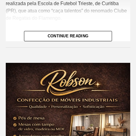
realizada pela Escola de Futebol Trieste, de Curitiba
(PR), que atua como “caça talentos” do renomado Clube
de Regatas do Flamengo.
A Escola veio até o município por meio de uma parceria
CONTINUE READING
entre a Prefeitura juntamente com a Secretaria Municipal
de Cultura e Esportes. O Trieste FC é conhecido por
revelar jogadores que se destacaram no cenário nacional
e internacional, como Léo Pereira, Renan Lodi e Marcos
Guilherme. Léo, zagueiro que já atuou pelo Athletico
Paranaense e atualmente defende o Flamengo; Renan,
lateral esquerdo que passou pelo mesmo clube e hoje
brilha no Atlético de Madrid; e Marcos, meia-atacante que
também teve passagem pelo Athletico Paranaense.
Durante a peneira em Cariri, quatro atletas nascidos em
2015, 2016 e 2017 foram aprovados. Entre os
selecionados estão:
Guilherme Wachter Vancetto (2016), Arthur Henrique