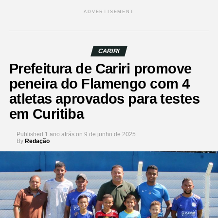
ADVERTISEMENT
CARIRI
Prefeitura de Cariri promove
peneira do Flamengo com 4
atletas aprovados para testes
em Curitiba
Published
1 ano atrás
on
9 de junho de 2025
By
Redação