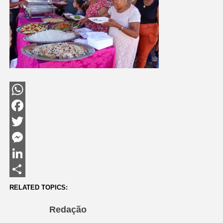
WhatsApp
Facebook
Twitter
Messenger
LinkedIn
Share
RELATED TOPICS:
Redação