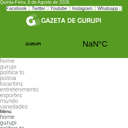
Quinta-Feira, 6 de Agosto de 2026
Facebook
Twitter
Youtube
Instagram
Whatsapp
home
gurupi
política to
polícia
tocantins
entretenimento
esportes
mundo
variedades
Menu
home
gurupi