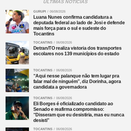
ÚLTIMAS NOTÍCIAS
GURUPI
06/08/2026
Luana Nunes confirma candidatura a
deputada federal ao lado de Josi e defende
mais força para o sul e sudeste do
Tocantins
TOCANTINS
06/08/2026
Detran/TO realiza vistoria dos transportes
escolares nos 139 municípios do estado
TOCANTINS
06/08/2026
“Aqui nesse palanque não tem lugar pra
falar mal de ninguém”, diz Dorinha, agora
candidata a governadora
TOCANTINS
06/08/2026
Eli Borges é oficializado candidato ao
Senado e reafirma compromisso:
“Disseram que eu desistiria, mas eu nunca
desisti”
TOCANTINS
06/08/2026