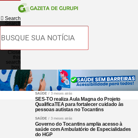
Search
Search
Close
this
search
box.
SAÚDE
3 meses atrás
SES-TO realiza Aula Magna do Projeto
QualificaTEA para fortalecer cuidado às
pessoas autistas no Tocantins
SAÚDE
3 meses atrás
Governo do Tocantins amplia acesso à
saúde com Ambulatório de Especialidades
do HGP