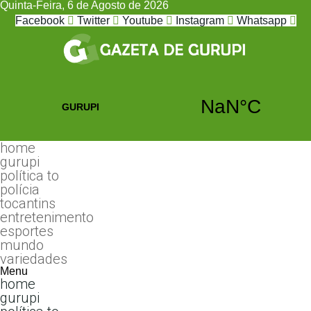
Quinta-Feira, 6 de Agosto de 2026
Facebook
Twitter
Youtube
Instagram
Whatsapp
home
gurupi
política to
polícia
tocantins
entretenimento
esportes
mundo
variedades
Menu
home
gurupi