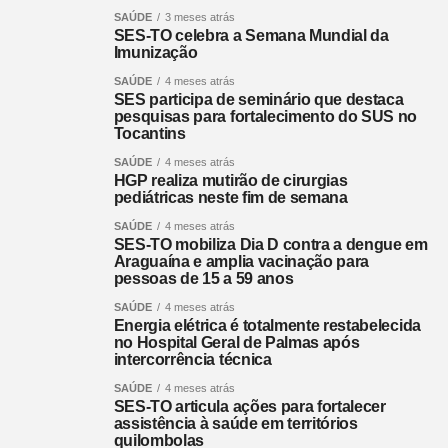
SAÚDE
3 meses atrás
SES-TO celebra a Semana Mundial da
Imunização
SAÚDE
4 meses atrás
SES participa de seminário que destaca
pesquisas para fortalecimento do SUS no
Tocantins
SAÚDE
4 meses atrás
HGP realiza mutirão de cirurgias
pediátricas neste fim de semana
SAÚDE
4 meses atrás
SES-TO mobiliza Dia D contra a dengue em
Araguaína e amplia vacinação para
pessoas de 15 a 59 anos
SAÚDE
4 meses atrás
Energia elétrica é totalmente restabelecida
no Hospital Geral de Palmas após
intercorrência técnica
SAÚDE
4 meses atrás
SES-TO articula ações para fortalecer
assistência à saúde em territórios
quilombolas