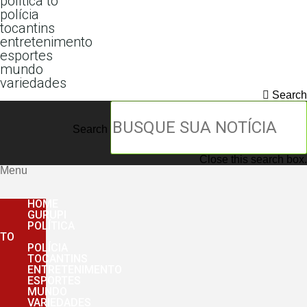
política to
polícia
tocantins
entretenimento
esportes
mundo
variedades
Search
Search
Close this search box.
Menu
HOME
GURUPI
POLÍTICA
TO
POLÍCIA
TOCANTINS
ENTRETENIMENTO
ESPORTES
MUNDO
VARIEDADES